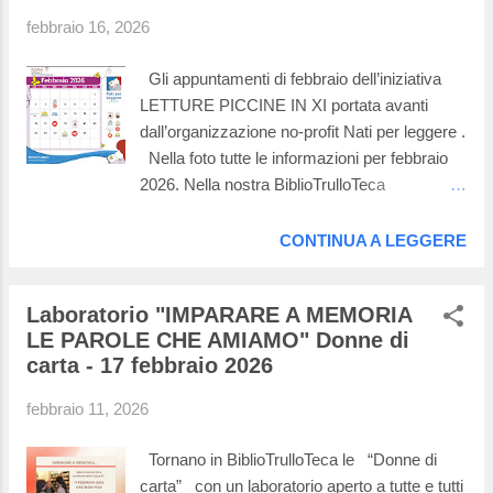
febbraio 16, 2026
Gli appuntamenti di febbraio dell’iniziativa
LETTURE PICCINE IN XI portata avanti
dall’organizzazione no-profit Nati per leggere .
Nella foto tutte le informazioni per febbraio
2026. Nella nostra BiblioTrulloTeca
l’appuntamento è per venerdì 20 febbraio alle
ore 17:00 bimbi 0-3 anni . Affrettatevi a
CONTINUA A LEGGERE
prenotare scrivendo a letture.npl@gmail.com
gli incontri sono gratuiti!
Laboratorio "IMPARARE A MEMORIA
LE PAROLE CHE AMIAMO" Donne di
carta - 17 febbraio 2026
febbraio 11, 2026
Tornano in BiblioTrulloTeca le “Donne di
carta” con un laboratorio aperto a tutte e tutti