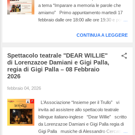
a tema “Imparare a memoria le parole che
amiamo” Primo appuntamento martedì 17
febbraio dalle ore 18:00 alle ore 19:30 e poi
ogni 15 giorni. Vi aspettiamo nei nostri locali
in via del Monte delle Capre, 23
CONTINUA A LEGGERE
Spettacolo teatrale "DEAR WILLIE"
di Lorenzazoe Damiani e Gigi Palla,
regia di Gigi Palla – 08 Febbraio
2026
febbraio 04, 2026
L’Associazione “Insieme per il Trullo” vi
invita ad assistere allo spettacolo teatrale
bilingue italiano-inglese “Dear Willie” scritto
da Lorenzazoe Damiani e Gigi Palla regia di
Gigi Palla musiche di Alessandro Cercato,