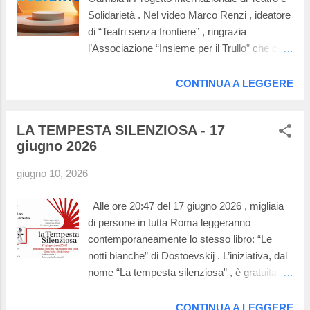
Solidarietà . Nel video Marco Renzi , ideatore
di “Teatri senza frontiere” , ringrazia
l’Associazione “Insieme per il Trullo” che con
la compagnia teatrale “2giga” ha raccolto una
parte dei soldi che andranno a sostenere quel
CONTINUA A LEGGERE
progetto. Se volete maggiori informazioni,
visitate i seguenti siti: Marco Renzi e Teatri
LA TEMPESTA SILENZIOSA - 17
Senza Frontiere e Marameo Festival . Teatro,
giugno 2026
giovani e solidarietà si incontrano per dar vita
a spettacoli di gioia.
giugno 10, 2026
Alle ore 20:47 del 17 giugno 2026 , migliaia
di persone in tutta Roma leggeranno
contemporaneamente lo stesso libro: “Le
notti bianche” di Dostoevskij . L’iniziativa, dal
nome “La tempesta silenziosa” , è gratuita ;
potete trovare maggiori informazioni
cliccando questo link . Anche la
CONTINUA A LEGGERE