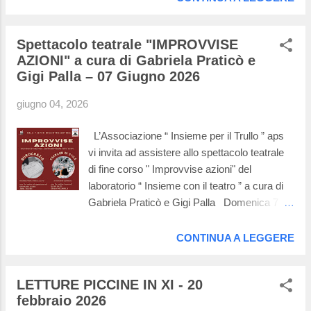
BiblioTrulloTeca sarà presente grazie alla
compagnia “Hypokrites Teatro Lab” che
Spettacolo teatrale "IMPROVVISE
distribuirà il libro e accompagnerà i
AZIONI" a cura di Gabriela Praticò e
partecipanti con la lettura a voce alta del
Gigi Palla – 07 Giugno 2026
testo. È necessario prenotarsi al numero
Whatsapp 388 8178670 , risponderà Paola
giugno 04, 2026
alla quale potete rivolgere domande, dubbi e
dare la vostra adesione. Se siete interessati
L’Associazione “ Insieme per il Trullo ” aps
fate in fretta perché i posti sono limitati. Il
vi invita ad assistere allo spettacolo teatrale
luogo è la Sala Teatro della BiblioTrulloTeca in
di fine corso " Improvvise azioni" del
via del Monte delle Capre, 23 . Qui sotto le
laboratorio “ Insieme con il teatro ” a cura di
foto della serata, cliccate su ognuna per
Gabriela Praticò e Gigi Palla Domenica 7
ingrandirle. In fondo c'è un breve video .
giugno alle ore 17:00 e alle ore 21:00 nella
Sala Teatro della BiblioTrulloTeca, via del
CONTINUA A LEGGERE
Monte delle Capre, 23 Ingresso libero con
prenotazione obbligatoria tramite Whatsapp al
LETTURE PICCINE IN XI - 20
3517308710
febbraio 2026