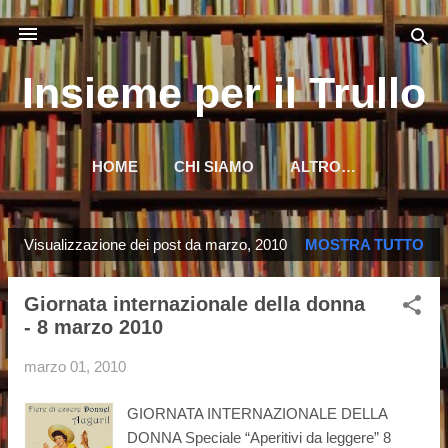
Passa ai contenuti principali
Insieme per il Trullo
HOME
CHI SIAMO
ALTRO…
Visualizzazione dei post da marzo, 2010
MOSTRA TUTTO
P
o
Giornata internazionale della donna
s
- 8 marzo 2010
t
marzo 01, 2010
GIORNATA INTERNAZIONALE DELLA
DONNA Speciale “Aperitivi da leggere” 8