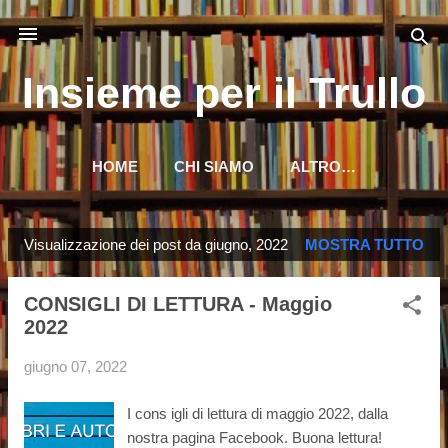
Passa ai contenuti principali
Insieme per il Trullo
HOME
CHI SIAMO
ALTRO…
Visualizzazione dei post da giugno, 2022
MOSTRA TUTTO
P
o
CONSIGLI DI LETTURA - Maggio
s
2022
t
giugno 07, 2022
I cons igli di lettura di maggio 2022, dalla
nostra pagina Facebook. Buona lettura!