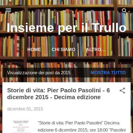
Passa ai contenuti principali
Insieme per il Trullo
HOME
CHI SIAMO
ALTRO…
Visualizzazione dei post da 2015
MOSTRA TUTTO
P
o
Storie di vita: Pier Paolo Pasolini - 6
s
dicembre 2015 - Decima edizione
t
dicembre 01, 2015
"Storie di vita: Pier Paolo Pasolini" Decima
edizione 6 dicembre 2015, ore 18:00 "Pasolini