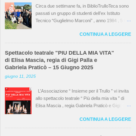
Circa due settimane fa, in BiblioTrulloTeca sono
passati un gruppo di studenti dell’ex Istituto
Tecnico “Guglielmo Marconi” , anno 1984 , 5 B ,
specializzazione elettrotecnica . Una rimpatriata
CONTINUA A LEGGERE
dopo quarant’anni dal diploma che li ha portati a
visitare la loro vecchia scuola che ormai non
esiste più. I locali sono stati dati in gestione a
Spettacolo teatrale "PIU DELLA MIA VITA"
varie associazioni, tra cui l’ Associazione
di Elisa Mascia, regia di Gigi Palla e
“Insieme per il Trullo” che si occupa della
Gabriela Praticò – 15 Giugno 2025
BiblioTrulloTeca , e spesso hanno mantenuto la
giugno 11, 2025
vecchia disposizione. Alcune tubature e i
mattoni a vista nella stanza principale della
L’Associazione “ Insieme per il Trullo ” vi invita
biblioteca sono rimasti gli stessi mentre nella
allo spettacolo teatrale “ Più della mia vita ” di
sala teatro , gli ex studenti hanno ricordato che
Elisa Mascia , regia Gabriela Praticò e Gigi
al centro correva uno scolo dove probabilmente
Palla Sala Teatro della BiblioTrulloTeca via del
finivano gli scarti di lavorazione e che ora è
CONTINUA A LEGGERE
Monte delle Capre, 23 domenica 15 giugno alle
coperto dal nuovo pavimento. Qui sotto una
ore 18:00 e alle ore 21:00 Ingresso libero fino a
carrellata di foto, un pezzetto di storia del Trullo
esaurimento posti, gradita la prenotazione. Dopo