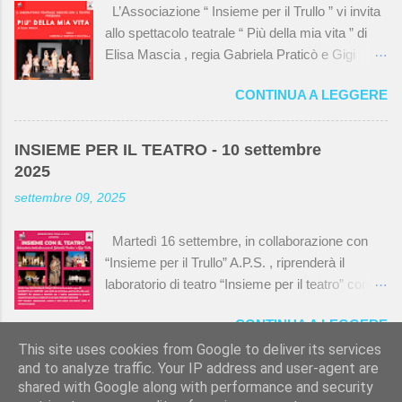
L’Associazione “ Insieme per il Trullo ” vi invita
biblioteca sono rimasti gli stessi mentre nella
allo spettacolo teatrale “ Più della mia vita ” di
sala teatro , gli ex studenti hanno ricordato che
Elisa Mascia , regia Gabriela Praticò e Gigi
al centro correva uno scolo dove probabilmente
Palla Sala Teatro della BiblioTrulloTeca via del
finivano gli scarti di lavorazione e che ora è
CONTINUA A LEGGERE
Monte delle Capre, 23 domenica 15 giugno alle
coperto dal nuovo pavimento. Qui sotto una
ore 18:00 e alle ore 21:00 Ingresso libero fino a
carrellata di foto, un pezzetto di storia del Trullo
esaurimento posti, gradita la prenotazione. Dopo
e anche della biblioteca. Foto di gruppo. I
INSIEME PER IL TEATRO - 10 settembre
il successo dello spettacolo, ecco alcune
partecipanti alla rimpatriata erano dieci, loro
2025
immagini degli attori
ricordavano di essere quindici in classe ma
settembre 09, 2025
non...
Martedì 16 settembre, in collaborazione con
“Insieme per il Trullo” A.P.S. , riprenderà il
laboratorio di teatro “Insieme per il teatro” con
tre lezioni di prova gratuite : - - martedì 16 ore
CONTINUA A LEGGERE
19.30 - - martedì 23 ore 19.30 - - martedì
30 ore 19.30 Gli incontri si svolgeranno c/o la
This site uses cookies from Google to deliver its services
and to analyze traffic. Your IP address and user-agent are
sala teatro della BiblioTrulloTeca di Via Monte
shared with Google along with performance and security
delle Capre, 23. Info, prenotazioni per le prove