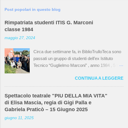
Post popolari in questo blog
Rimpatriata studenti ITIS G. Marconi
classe 1984
maggio 27, 2024
Circa due settimane fa, in BiblioTrulloTeca sono
passati un gruppo di studenti dell’ex Istituto
Tecnico “Guglielmo Marconi” , anno 1984 , 5 B ,
specializzazione elettrotecnica . Una rimpatriata
CONTINUA A LEGGERE
dopo quarant’anni dal diploma che li ha portati a
visitare la loro vecchia scuola che ormai non
esiste più. I locali sono stati dati in gestione a
Spettacolo teatrale "PIU DELLA MIA VITA"
varie associazioni, tra cui l’ Associazione
di Elisa Mascia, regia di Gigi Palla e
“Insieme per il Trullo” che si occupa della
Gabriela Praticò – 15 Giugno 2025
BiblioTrulloTeca , e spesso hanno mantenuto la
giugno 11, 2025
vecchia disposizione. Alcune tubature e i
mattoni a vista nella stanza principale della