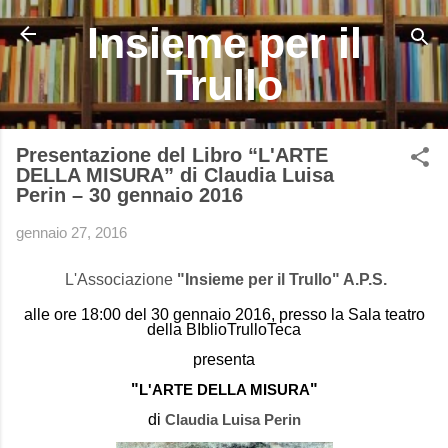
Passa ai contenuti principali
Insieme per il
Trullo
Presentazione del Libro “L'ARTE
DELLA MISURA” di Claudia Luisa
Perin – 30 gennaio 2016
gennaio 27, 2016
L'Associazione
"Insieme per il Trullo" A.P.S.
alle ore 18:00 del 30 gennaio 2016, presso la Sala teatro
della BIblioTrulloTeca
presenta
"
L'ARTE DELLA MISURA
"
di
Claudia Luisa Perin