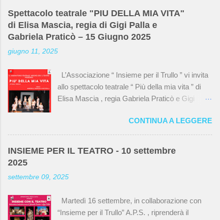
esiste più. I locali sono stati dati in gestione a
Spettacolo teatrale "PIU DELLA MIA VITA"
varie associazioni, tra cui l’ Associazione
di Elisa Mascia, regia di Gigi Palla e
“Insieme per il Trullo” che si occupa della
Gabriela Praticò – 15 Giugno 2025
BiblioTrulloTeca , e spesso hanno mantenuto la
giugno 11, 2025
vecchia disposizione. Alcune tubature e i
mattoni a vista nella stanza principale della
L’Associazione “ Insieme per il Trullo ” vi invita
biblioteca sono rimasti gli stessi mentre nella
allo spettacolo teatrale “ Più della mia vita ” di
sala teatro , gli ex studenti hanno ricordato che
Elisa Mascia , regia Gabriela Praticò e Gigi
al centro correva uno scolo dove probabilmente
Palla Sala Teatro della BiblioTrulloTeca via del
finivano gli scarti di lavorazione e che ora è
CONTINUA A LEGGERE
Monte delle Capre, 23 domenica 15 giugno alle
coperto dal nuovo pavimento. Qui sotto una
ore 18:00 e alle ore 21:00 Ingresso libero fino a
carrellata di foto, un pezzetto di storia del Trullo
esaurimento posti, gradita la prenotazione. Dopo
e anche della biblioteca. Foto di gruppo. I
INSIEME PER IL TEATRO - 10 settembre
il successo dello spettacolo, ecco alcune
partecipanti alla rimpatriata erano dieci, loro
2025
immagini degli attori
ricordavano di essere quindici in classe ma
settembre 09, 2025
non...
Martedì 16 settembre, in collaborazione con
“Insieme per il Trullo” A.P.S. , riprenderà il