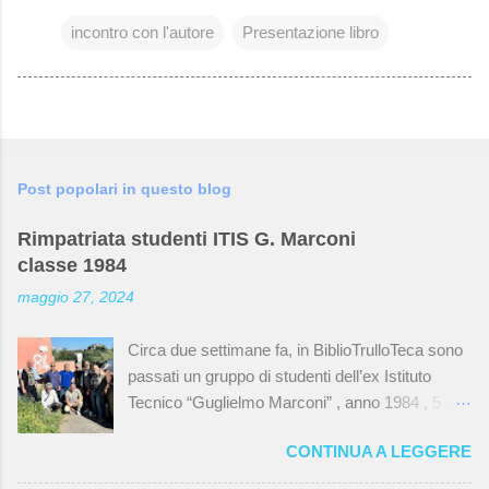
incontro con l'autore
Presentazione libro
Post popolari in questo blog
Rimpatriata studenti ITIS G. Marconi
classe 1984
maggio 27, 2024
Circa due settimane fa, in BiblioTrulloTeca sono
passati un gruppo di studenti dell’ex Istituto
Tecnico “Guglielmo Marconi” , anno 1984 , 5 B ,
specializzazione elettrotecnica . Una rimpatriata
CONTINUA A LEGGERE
dopo quarant’anni dal diploma che li ha portati a
visitare la loro vecchia scuola che ormai non