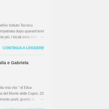
ll’ex Istituto Tecnico
impatriata dopo quarant’anni
 più. I locali sono stati dati
che si occupa della
CONTINUA A LEGGERE
bature e i mattoni a vista
teatro , gli ex studenti hanno
i di lavorazione e che ora è
lla e Gabriela
ria del Trullo e anche della
avano di essere quindici in
la mia vita ” di Elisa
via del Monte delle Capre, 23
mento posti, gradita la
tori