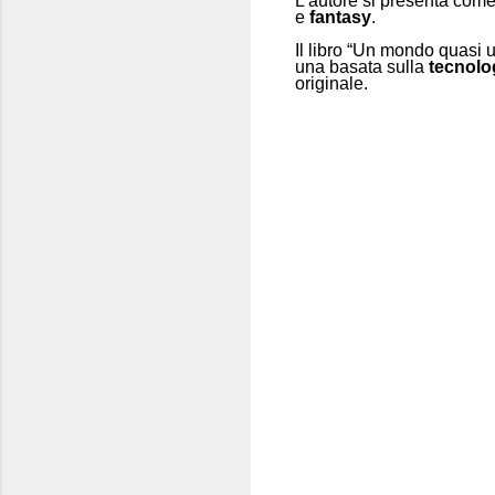
L’autore si presenta com
e
fantasy
.
Il libro “Un mondo quasi u
una basata sulla
tecnolo
originale.