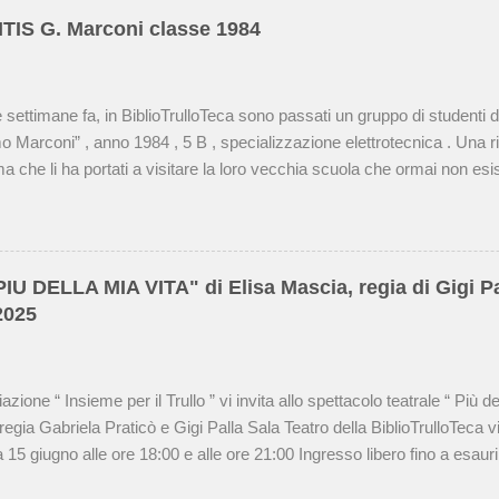
 ITIS G. Marconi classe 1984
 settimane fa, in BiblioTrulloTeca sono passati un gruppo di studenti de
o Marconi” , anno 1984 , 5 B , specializzazione elettrotecnica . Una r
a che li ha portati a visitare la loro vecchia scuola che ormai non esiste
ne a varie associazioni, tra cui l’ Associazione “Insieme per il Trullo” 
lloTeca , e spesso hanno mantenuto la vecchia disposizione. Alcune tu
za principale della biblioteca sono rimasti gli stessi mentre nella sala 
 che al centro correva uno scolo dove probabilmente finivano gli scart
PIU DELLA MIA VITA" di Elisa Mascia, regia di Gigi Pa
al nuovo pavimento. Qui sotto una carrellata di foto, un pezzetto di sto
2025
. Foto di gruppo. I partecipanti alla rimpatriata erano dieci, loro ricord
 non...
ione “ Insieme per il Trullo ” vi invita allo spettacolo teatrale “ Più del
regia Gabriela Praticò e Gigi Palla Sala Teatro della BiblioTrulloTeca 
15 giugno alle ore 18:00 e alle ore 21:00 Ingresso libero fino a esauri
one. Dopo il successo dello spettacolo, ecco alcune immagini degli at