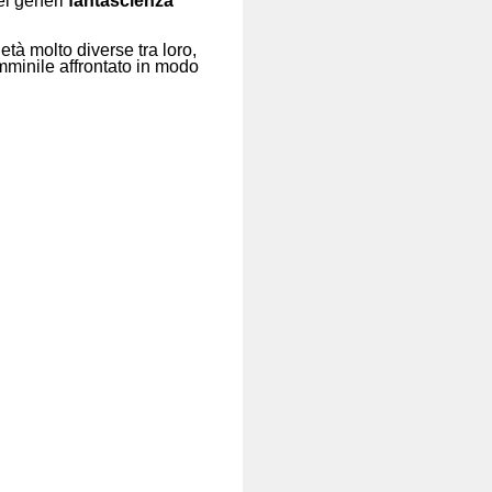
ei generi
fantascienza
età molto diverse tra loro,
emminile affrontato in modo