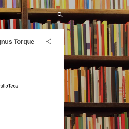
gnus Torque
rulloTeca