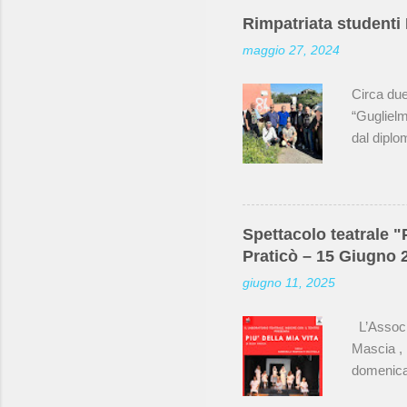
Rimpatriata studenti
maggio 27, 2024
Circa due
“Guglielm
dal diplom
in gestio
BiblioTru
nella stan
ricordato
Spettacolo teatrale "
coperto d
Praticò – 15 Giugno 
biblioteca
giugno 11, 2025
classe ma
L’Associaz
Mascia , 
domenica 
prenotazi