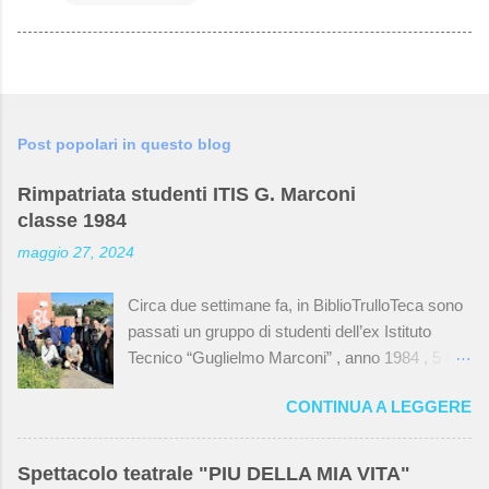
Post popolari in questo blog
Rimpatriata studenti ITIS G. Marconi
classe 1984
maggio 27, 2024
Circa due settimane fa, in BiblioTrulloTeca sono
passati un gruppo di studenti dell’ex Istituto
Tecnico “Guglielmo Marconi” , anno 1984 , 5 B ,
specializzazione elettrotecnica . Una rimpatriata
CONTINUA A LEGGERE
dopo quarant’anni dal diploma che li ha portati a
visitare la loro vecchia scuola che ormai non
esiste più. I locali sono stati dati in gestione a
Spettacolo teatrale "PIU DELLA MIA VITA"
varie associazioni, tra cui l’ Associazione