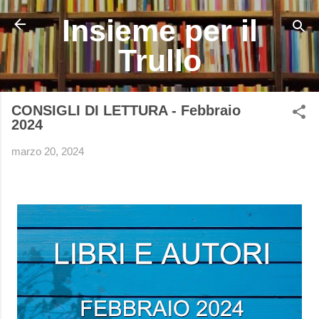
Passa ai contenuti principali
Insieme per il
Trullo
CONSIGLI DI LETTURA - Febbraio
2024
marzo 20, 2024