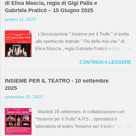
di Elisa Mascia, regia di Gigi Palla e
“Insieme per il Trullo” che si occupa della
Gabriela Praticò – 15 Giugno 2025
BiblioTrulloTeca , e spesso hanno mantenuto la
giugno 11, 2025
vecchia disposizione. Alcune tubature e i
mattoni a vista nella stanza principale della
L’Associazione “ Insieme per il Trullo ” vi invita
biblioteca sono rimasti gli stessi mentre nella
allo spettacolo teatrale “ Più della mia vita ” di
sala teatro , gli ex studenti hanno ricordato che
Elisa Mascia , regia Gabriela Praticò e Gigi
al centro correva uno scolo dove probabilmente
Palla Sala Teatro della BiblioTrulloTeca via del
finivano gli scarti di lavorazione e che ora è
CONTINUA A LEGGERE
Monte delle Capre, 23 domenica 15 giugno alle
coperto dal nuovo pavimento. Qui sotto una
ore 18:00 e alle ore 21:00 Ingresso libero fino a
carrellata di foto, un pezzetto di storia del Trullo
esaurimento posti, gradita la prenotazione. Dopo
e anche della biblioteca. Foto di gruppo. I
INSIEME PER IL TEATRO - 10 settembre
il successo dello spettacolo, ecco alcune
partecipanti alla rimpatriata erano dieci, loro
2025
immagini degli attori
ricordavano di essere quindici in classe ma
settembre 09, 2025
non...
Martedì 16 settembre, in collaborazione con
“Insieme per il Trullo” A.P.S. , riprenderà il
laboratorio di teatro “Insieme per il teatro” con
tre lezioni di prova gratuite : - - martedì 16 ore